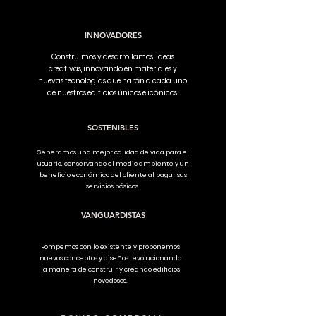
INNOVADORES
Construimos y desarrollamos ideas
creativas, innovando en materiales y
nuevas tecnologías que harán a cada uno
de nuestros edificios únicos e icónicos.
SOSTENIBLES
Generamos una mejor calidad de vida para el
usuario, conservando el medio ambiente y un
beneficio económico del cliente al pagar sus
servicios básicos.
VANGUARDISTAS
Rompemos con lo existente y proponemos
nuevos conceptos y diseños , evolucionando
la manera de construir y creando edificios
novedosos.