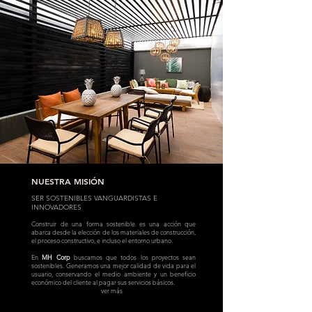
NUESTRA MISIÓN
SER SOSTENIBLES VANGUARDISTAS E
INNOVADORES
Construir de una forma sostenible es una acción que
abarca desde la elección de los materiales de construcción,
el proceso constructivo, e incluso el entorno urbano.
En
MH Corp
buscamos que todos los proyectos sean
sostenibles. Generamos una mejor calidad de vida para el
usuario, conservando el medio ambiente y un beneficio
económico del cliente al pagar sus servicios básicos.
ver más