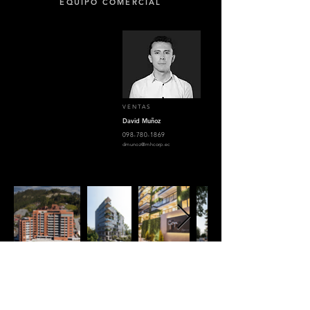
EQUIPO COMERCIAL
VENTAS
David Muñoz
098-780-1869
dmunoz@mhcorp.ec
EDIFICIO
EDIFICIO GOYA
EDIFICIO
EDIFICIO VELÁZQUEZ
2021
2026
MIRÓ
LUZÁN
2019
2024