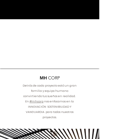
MH
CORP
Detrás de cada proyecto está un gran
familia y equipo humano
convirtiendo tus sueños en realidad.
En
#mhcorp
nos enfocamos en la
INNOVACIÓN SOSTENIBILIDAD Y
VANGUARDIA para todos nuestros
proyectos.