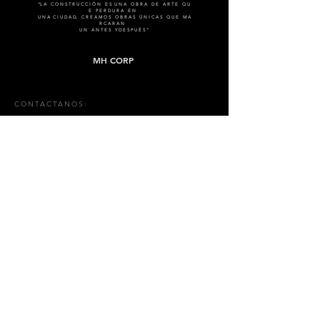
“L A C O N S T R U C C I Ó N E S U N A O B R A D E A R T E Q U
E P E R D U R A E N
U N A C I U D A D, C R E A M O S O B R A S Ú N I C A S Q U E M A
R C A R A N
U N A N T E S Y D E S P U É S ”
MH CORP
CONTACTANOS:
Tel:
0987801869
Email:
info@mhcorp.ec
Pasaje México y Av. de las Americas
Cuenca, Ecuador
Nombre
Mail
Mensaje